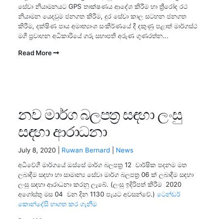
සේවා නියාමනයට GPS තාක්ෂණය ආදේශ කිරීම හා ත්‍රීරෝද රථ
නියාමන යෙදවුම ජනගත කිරීම, දුර සේවා කාල සටහන ජනගත
කිරීම, දක්ෂිණ පාය අමාත්‍යාංශ සංකීර්ණයේ දී දකුණු පළාත් මාර්ගස්ථ
මගී ප්‍රවාහන අධිකාරියේ ගරු සභාපති අරුණ ගුණරත්න...
Read More
නව මාර්ග බලපත්‍ර සඳහා ලංසු
සඳහා ආරාධනා
July 8, 2020 |
Ruwan Bernard
|
News
අධිවේගී මාර්ගයේ ඔස්සේ මාර්ග බලපත්‍ර 12 වාර්ෂික පදනම මත
ලබාදීම සඳහා හා සාමාන්‍ය සේවා මාර්ග බලපත්‍ර 06 ක් ලබාදීම සඳහා
ලංසු සඳහා ආරාධනා කරනු ලැබේ. (ලංසු ඉදිරිපත් කිරීම 2020
අගෝස්තු මස 04 වන දින 1130 පැයට අවසන්වේ.)
ටෙන්ඩර්
කොන්දේසි භාගත කර ගැනීම