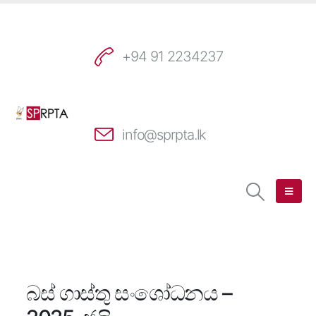
+94 91 2234237
info@sprpta.lk
බස් ගාස්තු සංශෝධනය –