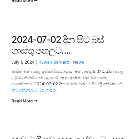
Read More
2024-07-02 දින සිට බස්
ගාස්තු පහලට….
July 1, 2024 |
Ruwan Bernard
|
News
ජාතික බස් ගාස්තු ප්‍රතිපත්තියට අනුව බස් ගාස්තු 5.07% කින් පහළ
දැමීමට තීරණය කර ඇත. ඒ අනුව අන්තර් වාර බස් ගාස්තු
සංශෝධනය 2024-07-02 දින මධ්‍යම රාත්‍රියේ සිට ක්‍රියාත්මක වේ.
නව අන්තර්වාර බස් ගාස්තු
Read More