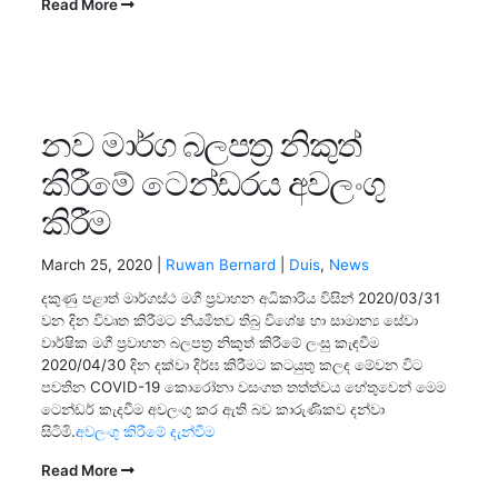
Read More
නව මාර්ග බලපත්‍ර නිකුත්
කිරීමේ ටෙන්ඩරය අවලංගු
කිරීම
March 25, 2020 |
Ruwan Bernard
|
Duis
,
News
දකුණු පළාත් මාර්ගස්ථ මගී ප්‍ර‍වාහන අධිකාරිය විසින් 2020/03/31
වන දින විවෘත කිරීමට නියමිතව තිබු විශේෂ හා සාමාන්‍ය සේවා
වාර්ෂික මගී ප්‍ර‍වාහන බලපත්‍ර‍ නිකුත් කිරීමේ ලංසු කැඳවීම
2020/04/30 දින දක්වා දිර්ඝ කිරීමට කටයුතු කලද මේවන විට
පවතින COVID-19 කොරෝනා වසංගත තත්ත්වය හේතුවෙන් මෙම
ටෙන්ඩර් කැදවීම අවලංගු කර ඇති බව කාරුණිකව දන්වා
සිටිමි.
අවලංගු කිරීමේ දැන්වීම
Read More