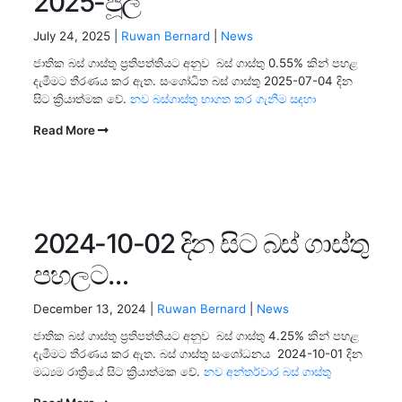
2025-ජූලි
July 24, 2025 |
Ruwan Bernard
|
News
ජාතික බස් ගාස්තු ප්‍රතිපත්තියට අනුව බස් ගාස්තු 0.55% කින් පහළ
දැමීමට තීරණය කර ඇත. සංශෝධිත බස් ගාස්තු 2025-07-04 දින
සිට ක්‍රියාත්මක වේ.
නව බස්ගාස්තු භාගත කර ගැනීම සදහා
Read More
2024-10-02 දින සිට බස් ගාස්තු
පහලට…
December 13, 2024 |
Ruwan Bernard
|
News
ජාතික බස් ගාස්තු ප්‍රතිපත්තියට අනුව බස් ගාස්තු 4.25% කින් පහළ
දැමීමට තීරණය කර ඇත. බස් ගාස්තු සංශෝධනය 2024-10-01 දින
මධ්‍යම රාත්‍රියේ සිට ක්‍රියාත්මක වේ.
නව අන්තර්වාර බස් ගාස්තු