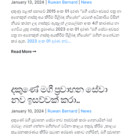
January 13, 2024 |
Ruwan Bernard
|
News
දකුණු පළාත් සභාවේ 2015 අංක 01 දරණ “මගී සේවා අවසර පත්‍ර හා
අනෙකුත් ගාස්තු අය කිරීම් පිළිබඳ නියෝග” යටතේ අධිකාරිය විසින්
නියම කරන ලද ගාස්තුව ඇතුලත් උපලේඛන අංක 4හි කාරණය හා
ගෙවිය යුතු ගාස්තු ප්‍රමාණය 2023 අංක 01 දරණ “මගී සේවා අවසර
පත්‍ර හා අනෙකුත් ගාස්තු අයකිරීම් පිළිබඳ නියෝග” මගින් සංශෝධන
කර ඇත.
2023 අංක 01 දරණ නව...
Read More
දකුණේ මගී ප්‍රවාහන සේවා
නව ඉසව්වක් කරා..
January 10, 2024 |
Ruwan Bernard
|
News
දකුණේ මගී ප්‍රවාහන සේවා නව ඉසව්වක් කරා ගෙනයමින් බස්‍
රථවල ගමන් ගන්නා මගීන්ගේ වටිනා කාලය ඉතුරු කිරීම ,කාලය
කළමනාකරණය කිරීම ප්‍රධාන අරමුණ කොට ගනිමින්, මගී ප්‍රවාහන