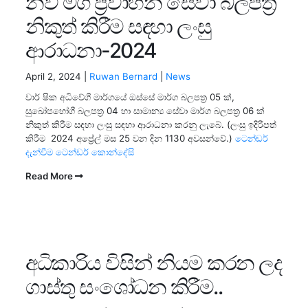
නව මගී ප්‍රවාහන සේවා බලපත්‍ර
නිකුත් කිරීම සඳහා ලංසු
ආරාධනා-2024
April 2, 2024 |
Ruwan Bernard
|
News
වාර් ෂික අධිවේගී මාර්ගයේ ඔස්සේ මාර්ග බලපත්‍ර 05 ක්,
සුඛෝපභෝගී බලපත්‍ර 04 හා සාමාන්‍ය සේවා මාර්ග බලපත්‍ර 06 ක්
නිකුත් කිරීම සඳහා ලංසු සඳහා ආරාධනා කරනු ලැබේ. (ලංසු ඉදිරිපත්
කිරීම 2024 අප්‍රේල් මස 25 වන දින 1130 අවසන්වේ.)
ටෙන්ඬර්
දැන්වීම
ටෙන්ඩර් කොන්දේසි
Read More
අධිකාරිය විසින් නියම කරන ලද
ගාස්තු සංශෝධන කිරීම..