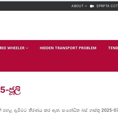
ABOUT
SPRPTA CCT
REE WHEELER
HIDDEN TRANSPORT PROBLEM
TEND
5-ජූලි
 කින් පහළ දැමීමට තීරණය කර ඇත. සංශෝධිත බස් ගාස්තු 2025-0