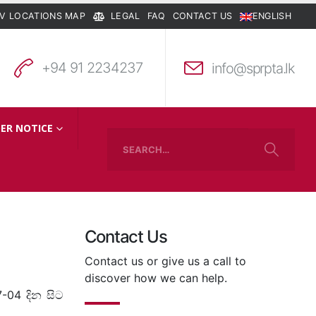
V LOCATIONS MAP
LEGAL
FAQ
CONTACT US
ENGLISH
+94 91 2234237
info@sprpta.lk
ER NOTICE
Contact Us
Contact us or give us a call to
discover how we can help.
7-04 දින සිට