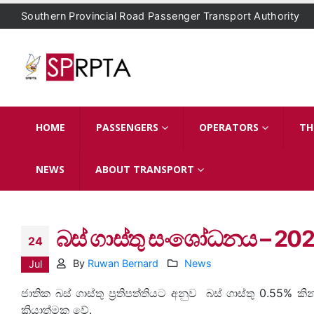
Southern Provincial Road Passenger Transport Authority
HOME
PASSENGERS
OPERATORS
TH
NEWS
ABOUT TRANSPORT
බස් ගාස්තු සංශෝධනය – 202
24
By
Ruwan Bernard
News
Jul
ජාතික බස් ගාස්තු ප්‍රතිපත්තියට අනුව බස් ගාස්තු 0.55%
ක්‍රියාත්මක වේ.