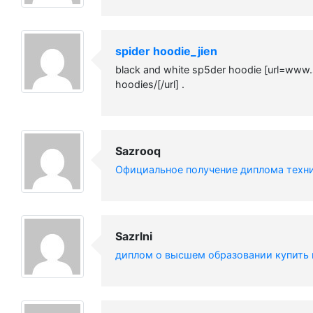
spider hoodie_jien
black and white sp5der hoodie [url=www
hoodies/[/url] .
Sazrooq
Официальное получение диплома техн
Sazrlni
диплом о высшем образовании купить 