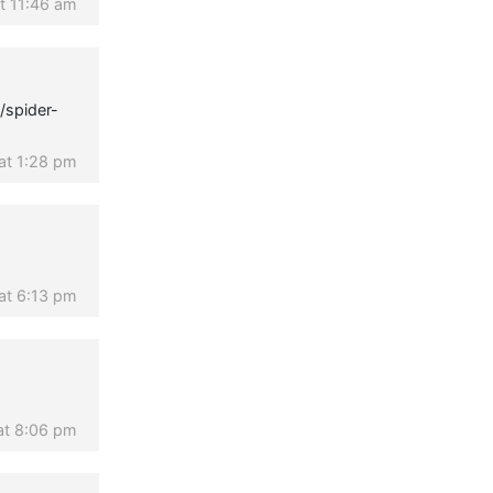
t 11:46 am
/spider-
at 1:28 pm
at 6:13 pm
at 8:06 pm