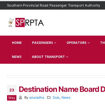
Southern Provincial Road Passenger Transport Authority
HOME
PASSENGERS
OPERATORS
TH
NEWS
ABOUT TRANSPORT
Destination Name Board D
23
By
anuradha
Duis
,
News
May