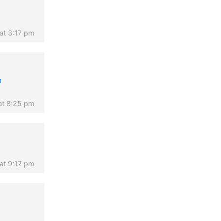
 at 3:17 pm
м
at 8:25 pm
 at 9:17 pm