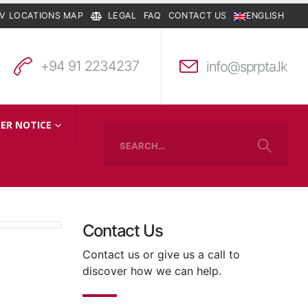
V LOCATIONS MAP
LEGAL
FAQ
CONTACT US
ENGLISH
+94 91 2234237
info@sprpta.lk
ER NOTICE
Contact Us
Contact us or give us a call to
discover how we can help.