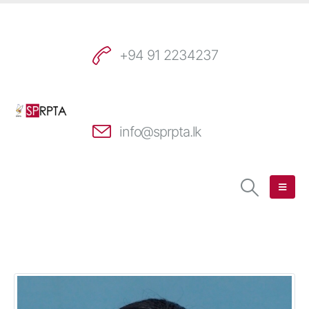
+94 91 2234237
info@sprpta.lk